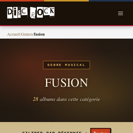
Skip
to
content
fusion
Accueil
/
Genres
/
GENRE MUSICAL
FUSION
28
albums dans cette catégorie