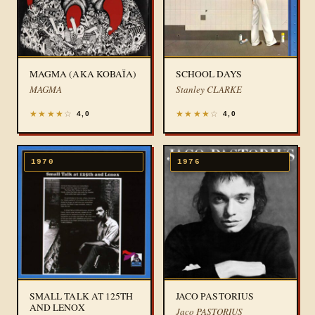
MAGMA (AKA KOBAÏA)
SCHOOL DAYS
MAGMA
Stanley CLARKE
★
★
★
★
☆
★
★
★
★
☆
4,0
4,0
1970
1976
SMALL TALK AT 125TH
JACO PASTORIUS
AND LENOX
Jaco PASTORIUS