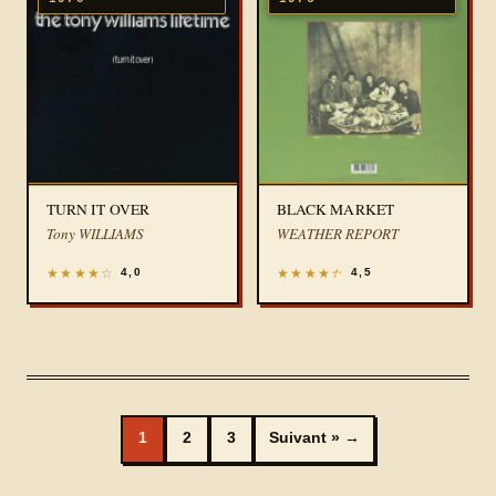
TURN IT OVER
BLACK MARKET
Tony WILLIAMS
WEATHER REPORT
★
★
★
★
☆
★
★
★
★
★
4,0
4,5
1
2
3
Suivant »