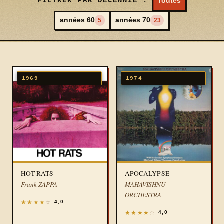
FILTRER PAR DÉCENNIE :
Toutes
années 60
années 70
5
23
1969
1974
HOT RATS
APOCALYPSE
Frank ZAPPA
MAHAVISHNU
ORCHESTRA
★
★
★
★
☆
4,0
★
★
★
★
☆
4,0