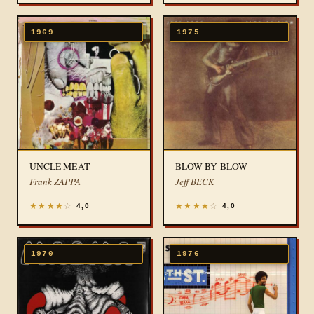
1969
1975
UNCLE MEAT
BLOW BY BLOW
Frank ZAPPA
Jeff BECK
★
★
★
★
☆
★
★
★
★
☆
4,0
4,0
1970
1976