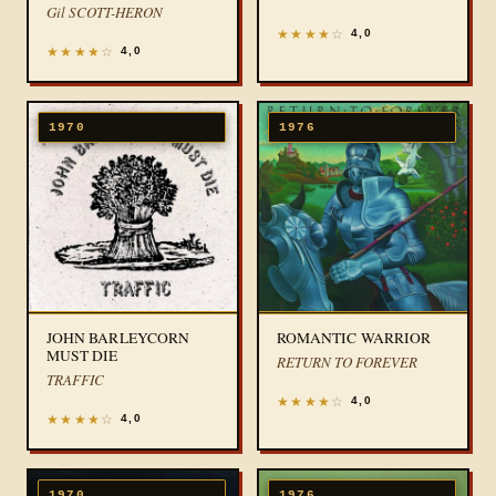
Gil SCOTT-HERON
★
★
★
★
☆
4,0
★
★
★
★
☆
4,0
1970
1976
JOHN BARLEYCORN
ROMANTIC WARRIOR
MUST DIE
RETURN TO FOREVER
TRAFFIC
★
★
★
★
☆
4,0
★
★
★
★
☆
4,0
1970
1976