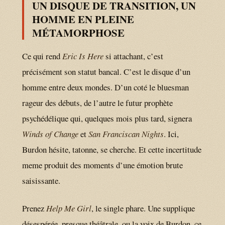
UN DISQUE DE TRANSITION, UN
HOMME EN PLEINE
MÉTAMORPHOSE
Ce qui rend
Eric Is Here
si attachant, c’est
précisément son statut bancal. C’est le disque d’un
homme entre deux mondes. D’un coté le bluesman
rageur des débuts, de l’autre le futur prophète
psychédélique qui, quelques mois plus tard, signera
Winds of Change
et
San Franciscan Nights
. Ici,
Burdon hésite, tatonne, se cherche. Et cette incertitude
meme produit des moments d’une émotion brute
saisissante.
Prenez
Help Me Girl
, le single phare. Une supplique
désespérée, presque théâtrale, ou la voix de Burdon, ce