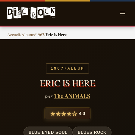
Skip
to
content
Eric Is Here
Accueil
/
Albums
/
1967
/
•
1967
ALBUM
ERIC IS HERE
The ANIMALS
par
★
★
★
★
☆
4,0
BLUE EYED SOUL
BLUES ROCK