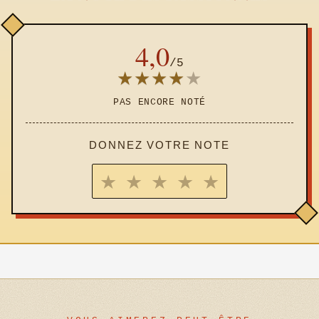
4,0
/5
★
★
★
★
★
PAS ENCORE NOTÉ
DONNEZ VOTRE NOTE
★
★
★
★
★