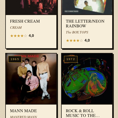
FRESH CREAM
THE LETTER/NEON
RAINBOW
CREAM
The BOX TOPS
★
★
★
★
☆
4,0
★
★
★
★
☆
4,0
1965
1972
MANN MADE
ROCK & ROLL
MUSIC TO THE
MANFRED MANN