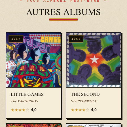
— VOUS AIMEREZ PEUT-ÊTRE —
AUTRES ALBUMS
1967
1968
LITTLE GAMES
THE SECOND
The YARDBIRDS
STEPPENWOLF
★
★
★
★
☆
★
★
★
★
☆
4,0
4,0