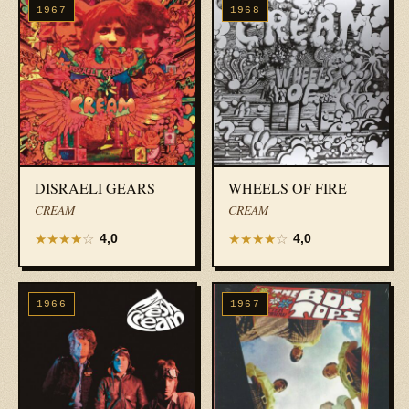
1967
1968
DISRAELI GEARS
WHEELS OF FIRE
CREAM
CREAM
★
★
★
★
☆
★
★
★
★
☆
4,0
4,0
1966
1967