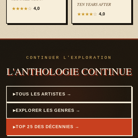
WORLD
TEN YEARS AFTER
★
★
★
★
☆
4,0
★
★
★
★
☆
4,0
CONTINUER L'EXPLORATION
L'ANTHOLOGIE CONTINUE
TOUS LES ARTISTES →
EXPLORER LES GENRES →
TOP 25 DES DÉCENNIES →