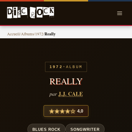
Skip
to
content
Really
Accueil
/
Albums
/
1972
/
•
1972
ALBUM
REALLY
J.J. CALE
par
★
★
★
★
☆
4,0
BLUES ROCK
SONGWRITER