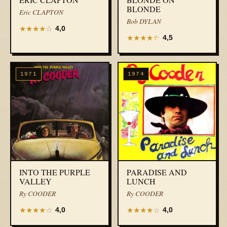
BLONDE
Eric CLAPTON
Bob DYLAN
★
★
★
★
☆
4,0
★
★
★
★
★
4,5
1971
1974
INTO THE PURPLE
PARADISE AND
VALLEY
LUNCH
Ry COODER
Ry COODER
★
★
★
★
☆
★
★
★
★
☆
4,0
4,0