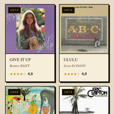
1972
1972
GIVE IT UP
ULULU
Bonnie RAITT
Jesse Ed DAVIS
★
★
★
★
☆
★
★
★
★
☆
4,0
4,0
1968
1974