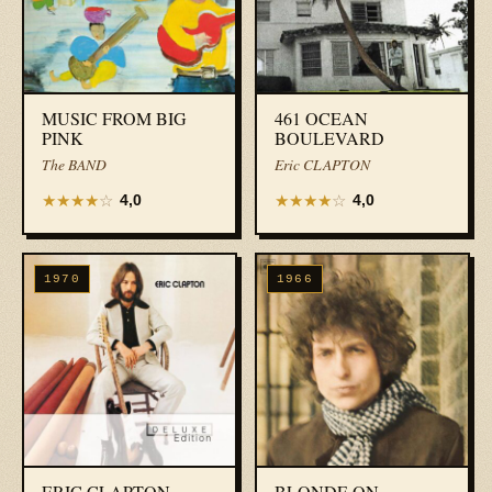
MUSIC FROM BIG
461 OCEAN
PINK
BOULEVARD
The BAND
Eric CLAPTON
★
★
★
★
☆
★
★
★
★
☆
4,0
4,0
1970
1966
ERIC CLAPTON
BLONDE ON