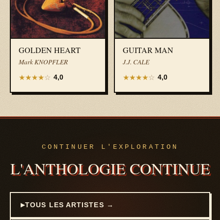
GOLDEN HEART
GUITAR MAN
Mark KNOPFLER
J.J. CALE
★
★
★
★
☆
★
★
★
★
☆
4,0
4,0
CONTINUER L'EXPLORATION
L'ANTHOLOGIE CONTINUE
TOUS LES ARTISTES →