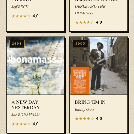
SONGS
DEREK AND THE
Jeff BECK
DOMINOS
★
★
★
★
☆
4,0
★
★
★
★
☆
4,0
2000
2005
A NEW DAY
BRING 'EM IN
YESTERDAY
Buddy GUY
Joe BONAMASSA
★
★
★
★
☆
4,0
★
★
★
★
☆
4,0