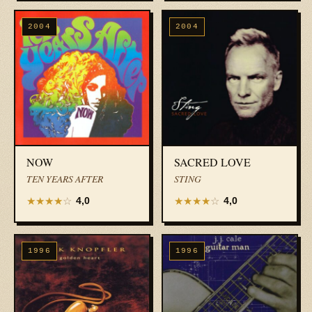
2004
2004
NOW
SACRED LOVE
TEN YEARS AFTER
STING
★
★
★
★
☆
★
★
★
★
☆
4,0
4,0
1996
1996