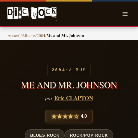
Skip
to
content
Me and Mr. Johnson
Accueil
/
Albums
/
2004
/
•
2004
ALBUM
ME AND MR. JOHNSON
Eric CLAPTON
par
★
★
★
★
☆
4,0
BLUES ROCK
ROCK/POP ROCK