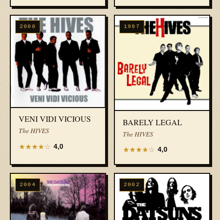
2000
1997
VENI VIDI VICIOUS
BARELY LEGAL
The HIVES
The HIVES
★
★
★
★
☆
4,0
★
★
★
★
☆
4,0
2004
2002