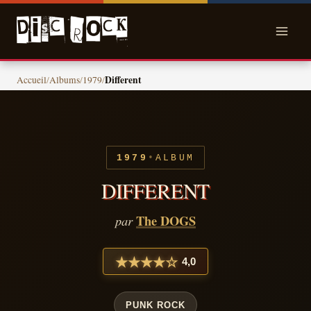
Skip
to
content
Different
Accueil
/
Albums
/
1979
/
•
1979
ALBUM
DIFFERENT
The DOGS
par
★
★
★
★
☆
4,0
PUNK ROCK