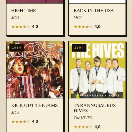
HIGH TIME
BACK IN THE USA
MC5
MC5
★
★
★
★
☆
★
★
★
★
☆
4,0
4,0
1969
2004
KICK OUT THE JAMS
TYRANNOSAURUS
HIVES
MC5
The HIVES
★
★
★
★
☆
4,0
★
★
★
★
☆
4,0