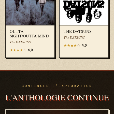
OUTTA
THE DATSUNS
SIGHT/OUTTA MIND
The DATSUNS
The DATSUNS
★
★
★
★
☆
4,0
★
★
★
★
☆
4,0
CONTINUER L'EXPLORATION
L'ANTHOLOGIE CONTINUE