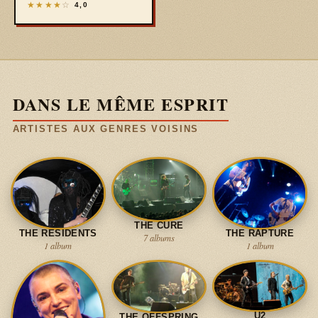
★
★
★
★
☆
4,0
DANS LE MÊME ESPRIT
ARTISTES AUX GENRES VOISINS
THE CURE
THE RESIDENTS
THE RAPTURE
7 albums
1 album
1 album
U2
THE OFFSPRING