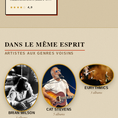
64/66 DE 1994)
★
★
★
★
☆
4,0
DANS LE MÊME ESPRIT
ARTISTES AUX GENRES VOISINS
EURYTHMICS
3 albums
CAT STEVENS
BRIAN WILSON
5 albums
3 albums