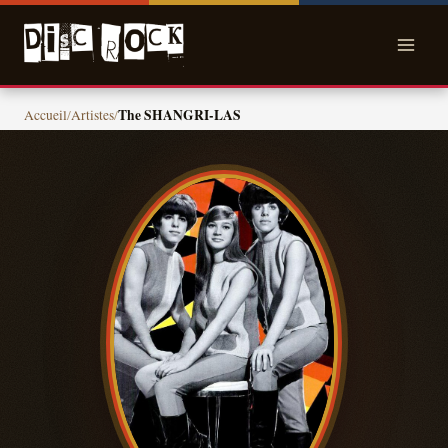
Skip
to
content
The SHANGRI-LAS
Accueil
/
Artistes
/