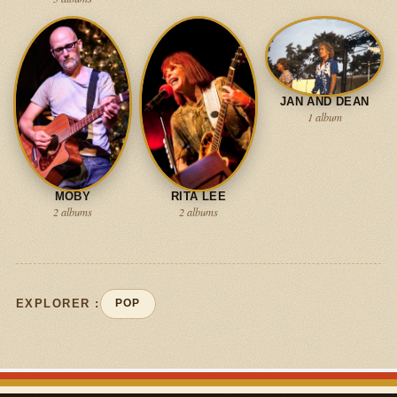
JAN AND DEAN
1 album
MOBY
RITA LEE
2 albums
2 albums
EXPLORER :
POP